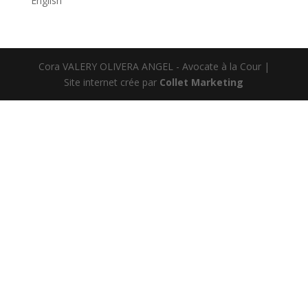
English
Cora VALERY OLIVERA ANGEL - Avocate à la Cour |
Site internet crée par
Collet Marketing